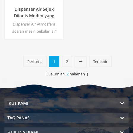
Dispenser Air Sejuk
Diionis Moden yang
Moden ZL9510W
Dispenser Air Atmosfera
adalah mesin bekalan air
berteknologi tinggi yang
menyediakan air minuman
berkualiti tinggi dengan
menuai air dari kelembapan di
Pertama
1
2
Terakhir
udara.
[ Sejumlah
2
halaman ]
IKUT KAMI
TAG PANAS
HUBUNGI KAMI