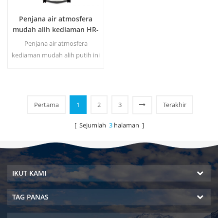
Penjana air atmosfera
mudah alih kediaman HR-
77L
Penjana air atmosfera
kediaman mudah alih putih ini
dijual panas, juga digunakan
untuk pejabat. Air yang
dihasilkan 30 liter sehari pada
30 ℃ dan 80% RH. Panas &
Pertama
1
2
3
Terakhir
amp; co ld output air tulen.
[ Sejumlah
3
halaman ]
IKUT KAMI
TAG PANAS