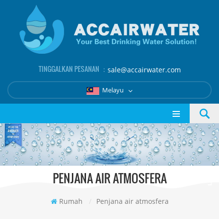
TINGGALKAN PESANAN ：
sale@accairwater.com
Melayu
PENJANA AIR ATMOSFERA
Rumah
/
Penjana air atmosfera