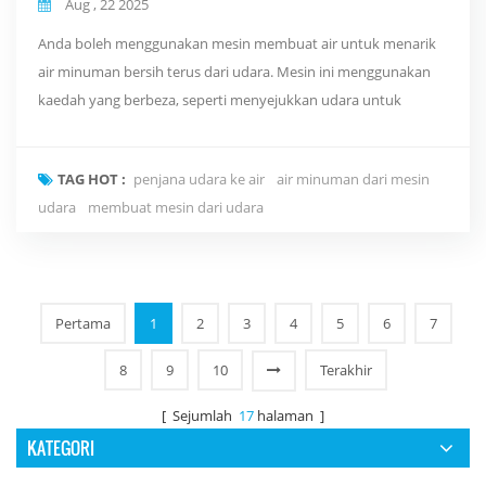
Aug , 22 2025
Anda boleh menggunakan mesin membuat air untuk menarik
air minuman bersih terus dari udara. Mesin ini menggunakan
kaedah yang berbeza, seperti menyejukkan udara untuk
membuat titisan air (kondensasi), menggunakan bahan khas
yang menangkap lembapan (desiccants), menapis dengan
TAG HOT :
penjana udara ke air
air minuman dari mesin
membran, atau memerangkap kabus pada jaring. Setiap
udara
membuat mesin dari udara
kaedah berfungsi paling baik dalam iklim tertentu. Para saintis
percaya...
Pertama
1
2
3
4
5
6
7
8
9
10
Terakhir
[ Sejumlah
17
halaman ]
KATEGORI