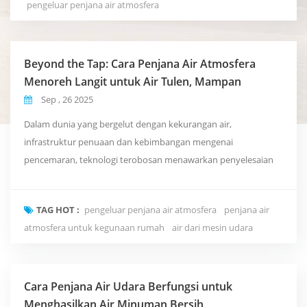
pengeluar penjana air atmosfera
mengekstrak air yang boleh diminum terus daripada
kelembap...
Beyond the Tap: Cara Penjana Air Atmosfera
Menoreh Langit untuk Air Tulen, Mampan
Sep , 26 2025
Dalam dunia yang bergelut dengan kekurangan air,
infrastruktur penuaan dan kebimbangan mengenai
pencemaran, teknologi terobosan menawarkan penyelesaian
yang kelihatan seperti fiksyen sains: mencipta air minuman
yang tulen dan segar terus daripada udara yang kita sedut. Ini
TAG HOT :
pengeluar penjana air atmosfera
penjana air
adalah realiti Penjana Air Atmosfera (AWGs), teknologi yang
atmosfera untuk kegunaan rumah
air dari mesin udara
bersedia untuk mentakrifkan semula hubungan kita dengan air.
AWG b...
Cara Penjana Air Udara Berfungsi untuk
Menghasilkan Air Minuman Bersih