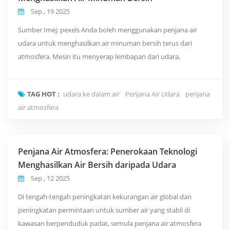
Sep , 19 2025
Sumber Imej: pexels Anda boleh menggunakan penjana air
udara untuk menghasilkan air minuman bersih terus dari
atmosfera. Mesin itu menyerap lembapan dari udara,
menyejukkan atau memanaskannya untuk menghasilkan
pemeluwapan, dan mengumpul air . Seterusnya, sistem
TAG HOT :
udara ke dalam air
Penjana Air Udara
penjana
menapis, memurnikan, dan menambah mineral ke dalam air
air atmosfera
sebelum menyimpannya dalam tangki yang tertutup. Teknologi
ini menawarkan penyeles...
Penjana Air Atmosfera: Penerokaan Teknologi
Menghasilkan Air Bersih daripada Udara
Sep , 12 2025
Di tengah-tengah peningkatan kekurangan air global dan
peningkatan permintaan untuk sumber air yang stabil di
kawasan berpenduduk padat, semula penjana air atmosfera