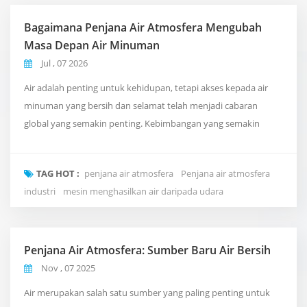
Bagaimana Penjana Air Atmosfera Mengubah
Masa Depan Air Minuman
Jul , 07 2026
Air adalah penting untuk kehidupan, tetapi akses kepada air
minuman yang bersih dan selamat telah menjadi cabaran
global yang semakin penting. Kebimbangan yang semakin
meningkat tentang kualiti air, pencemaran plastik, dan batasan
sistem bekalan air tradisional mendorong orang ramai untuk
TAG HOT :
penjana air atmosfera
Penjana air atmosfera
meneroka cara baharu dan lebih bijak untuk mendapatkan air
industri
mesin menghasilkan air daripada udara
minuman. Satu penyelesaian inovatif yang mendapat p...
Penjana Air Atmosfera: Sumber Baru Air Bersih
Nov , 07 2025
Air merupakan salah satu sumber yang paling penting untuk