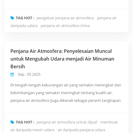
sampingan (AWGs), dengan kelebihan unik mereka untuk
mengekstrak lembapan dari udara dan menukarnya menjadi
TAG HOT :
pengeluar penjana air atmosfera
penjana air
air minuman, secara beransur-ansur mencari aplikasi dalam
daripada udara
penjana air atmosfera china
pelbagai bidang, termasuk rumah, perniagaan, tentera dan
polis, dan ...
Penjana Air Atmosfera: Penyelesaian Muncul
untuk Mengubah Udara menjadi Air Minuman
Bersih
Sep , 05 2025
Di tengah-tengah kekurangan air yang semakin meningkat dan
kebimbangan yang semakin meningkat tentang kualiti air,
penjana air atmosfera (juga dikenali sebagai peranti tangkapan
air atmosfera atau peranti pemulihan air-udara) telah menjadi
pelengkap penting kepada sumber air untuk isi rumah, industri
TAG HOT :
penjana air atmosfera untuk dijual
membuat
dan kawasan terpencil, berkat prinsip uniknya dan prospek
air daripada mesin udara
air daripada penjana udara
aplikasi yang luas. Mereka mengekstrak l...