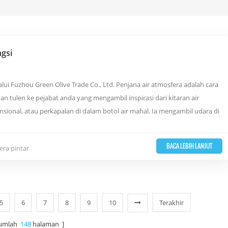
ngsi
alui Fuzhou Green Olive Trade Co., Ltd. Penjana air atmosfera adalah cara
n tulen ke pejabat anda yang mengambil inspirasi dari kitaran air
sional, atau perkapalan di dalam botol air mahal. Ia mengambil udara di
BACA LEBIH LANJUT
era pintar
5
6
7
8
9
10
Terakhir
jumlah
148
halaman ]