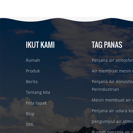
IKUT KAMI
TAG PANAS
Rumah
Penjana air atmosfe
Produk
Air membuat mesin 
Berita
Penjana Air Atmosfe
Perindustrian
Tentang kita
Mesin membuat air 
Peta tapak
Penjana air udara k
Blog
pengumpul air atmo
XML
Rumah penjana air 