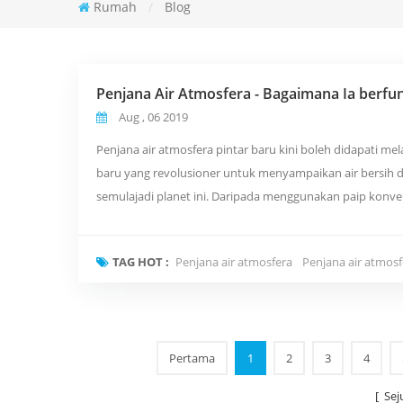
Rumah
/
Blog
Penjana Air Atmosfera - Bagaimana Ia berfu
Aug , 06 2019
Penjana air atmosfera pintar baru kini boleh didapati mel
baru yang revolusioner untuk menyampaikan air bersih da
semulajadi planet ini. Daripada menggunakan paip konven
sekeliling kita dan m...
TAG HOT :
Penjana air atmosfera
Penjana air atmosf
Pertama
1
2
3
4
[ Se