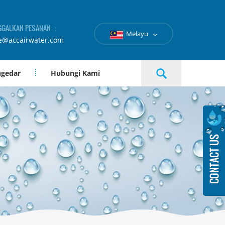
GGALKAN PESANAN ：
Melayu
e@accairwater.com
ngedar
Hubungi Kami