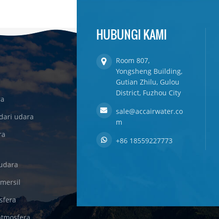
HUBUNGI KAMI
Room 807,
Yongsheng Building,
Gutian Zhilu, Gulou
District, Fuzhou City
ra
sale@accairwater.co
dari udara
m
ra
+86 18559227773
udara
omersil
sfera
atmosfera