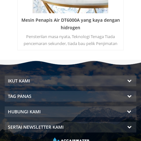
g
Mesin Penapis Air DT6000A yang kaya dengan
P
hidrogen
air
Pensterilan masa nyata, Teknologi Tenaga Tiada
uman
pencemaran sekunder, tiada bau pelik Penjimatan
At
apan
tenaga dan perlindungan alam sekitar Peraturan
1
tekanan, tiada risiko kebocoran Tiada kos elektrik,
tiada kos air
mem
bil
IKUT KAMI
Ai
TAG PANAS
HUBUNGI KAMI
SERTAI NEWSLETTER KAMI