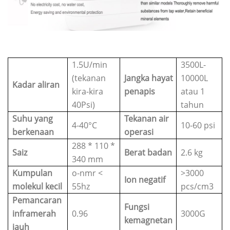
1.5U/min
3500L-
(tekanan
Jangka hayat
10000L
Kadar aliran
kira-kira
penapis
atau 1
40Psi)
tahun
Suhu yang
Tekanan air
4-40°C
10-60 psi
berkenaan
operasi
288 * 110 *
Saiz
Berat badan
2.6 kg
340 mm
Kumpulan
o-nmr <
>3000
Ion negatif
molekul kecil
55hz
pcs/cm3
Pemancaran
Fungsi
inframerah
0.96
3000G
kemagnetan
jauh