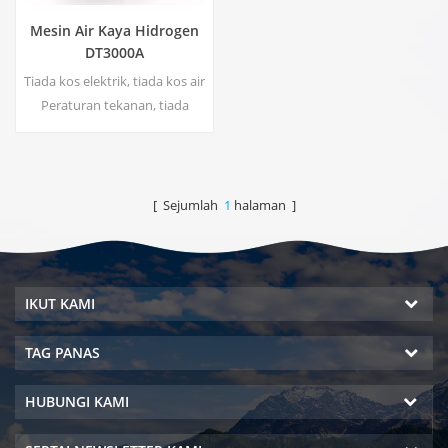
Mesin Air Kaya Hidrogen
DT3000A
Tiada kos elektrik, tiada kos air
Peraturan tekanan, tiada
risiko kebocoran Penjimatan
tenaga dan perlindungan
alam sekitar Pensterilan masa
nyata, Teknologi Tenaga Tiada
[ Sejumlah
1
halaman ]
pencemaran sekunder, tiada
bau pelik
IKUT KAMI
TAG PANAS
HUBUNGI KAMI