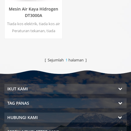
Mesin Air Kaya Hidrogen
DT3000A
Tiada kos elektrik, tiada kos air
Peraturan tekanan, tiada
risiko kebocoran Penjimatan
tenaga dan perlindungan
alam sekitar Pensterilan masa
nyata, Teknologi Tenaga Tiada
[ Sejumlah
1
halaman ]
pencemaran sekunder, tiada
bau pelik
IKUT KAMI
TAG PANAS
HUBUNGI KAMI