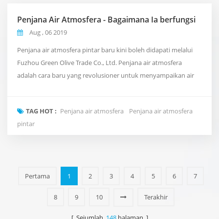
Penjana Air Atmosfera - Bagaimana Ia berfungsi
Aug , 06 2019
Penjana air atmosfera pintar baru kini boleh didapati melalui
Fuzhou Green Olive Trade Co., Ltd. Penjana air atmosfera
adalah cara baru yang revolusioner untuk menyampaikan air
bersih dan tulen ke pejabat anda yang mengambil inspirasi dari
kitaran air semulajadi planet ini. Daripada menggunakan paip
TAG HOT :
Penjana air atmosfera
Penjana air atmosfera
konvensional, atau perkapalan di dalam botol air mahal. Ia
pintar
mengambil udara di sekeliling kita dan m...
Pertama
1
2
3
4
5
6
7
8
9
10
Terakhir
[ Sejumlah
148
halaman ]