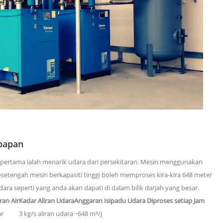
bapan
pertama ialah menarik udara dari persekitaran. Mesin menggunakan
setengah mesin berkapasiti tinggi boleh memproses kira-kira
648 meter
ara seperti yang anda akan dapati di dalam bilik darjah yang besar.
ran Air
Kadar Aliran Udara
Anggaran Isipadu Udara Diproses setiap Jam
ar
3 kg/s aliran udara
~648 m³/j