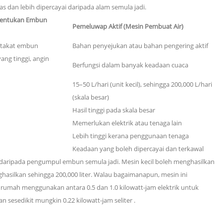
 dan lebih dipercayai daripada alam semula jadi.
bentukan Embun
Pemeluwap Aktif (Mesin Pembuat Air)
 takat embun
Bahan penyejukan atau bahan pengering aktif
ng tinggi, angin
Berfungsi dalam banyak keadaan cuaca
15–50 L/hari (unit kecil), sehingga 200,000 L/hari
(skala besar)
Hasil tinggi pada skala besar
Memerlukan elektrik atau tenaga lain
Lebih tinggi kerana penggunaan tenaga
Keadaan yang boleh dipercayai dan terkawal
 daripada pengumpul embun semula jadi. Mesin kecil boleh menghasilkan
ghasilkan sehingga 200,000 liter. Walau bagaimanapun, mesin ini
si rumah menggunakan antara
0.5 dan 1.0 kilowatt-jam elektrik
untuk
kan sesedikit mungkin
0.22 kilowatt-jam seliter
.