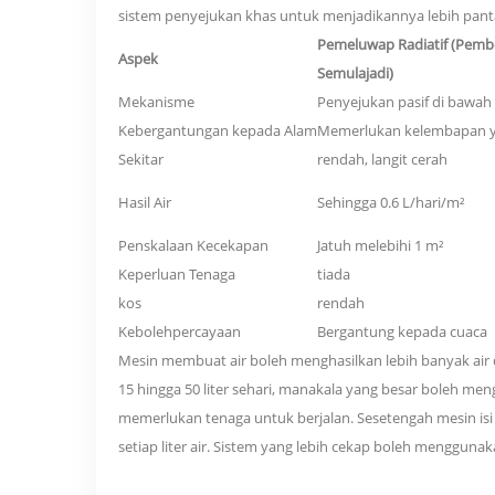
sistem penyejukan khas untuk menjadikannya lebih pantas
Pemeluwap Radiatif (Pem
Aspek
Semulajadi)
Mekanisme
Penyejukan pasif di bawah
Kebergantungan kepada Alam
Memerlukan kelembapan ya
Sekitar
rendah, langit cerah
Hasil Air
Sehingga 0.6 L/hari/m²
Penskalaan Kecekapan
Jatuh melebihi 1 m²
Keperluan Tenaga
tiada
kos
rendah
Kebolehpercayaan
Bergantung kepada cuaca
Mesin membuat air boleh menghasilkan lebih banyak air
15 hingga 50 liter sehari, manakala yang besar boleh men
memerlukan tenaga untuk berjalan. Sesetengah mesin i
setiap liter air. Sistem yang lebih cekap boleh mengguna