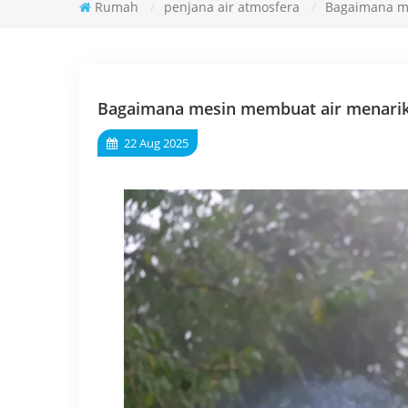
Rumah
/
penjana air atmosfera
/
Bagaimana me
Bagaimana mesin membuat air menarik a
22 Aug 2025