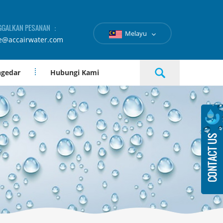
GGALKAN PESANAN ：
Melayu
e@accairwater.com
ngedar
Hubungi Kami