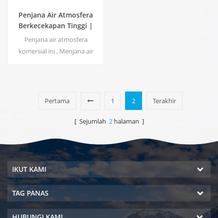
Penjana Air Atmosfera
Berkecekapan Tinggi |
Laman Utama/Peranti
Penjana air atmosfera
Mesra Alam Komersial |
komersial ini , Menjana air
EA-60E
lembut ketulenan tinggi
daripada udara. Sesuai untuk
diminum walaupun tanpa
klorin.
Pertama
1
2
Terakhir
[ Sejumlah
2
halaman ]
IKUT KAMI
TAG PANAS
HUBUNGI KAMI