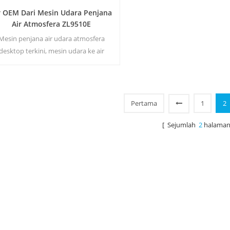
r OEM Dari Mesin Udara Penjana
Air Atmosfera ZL9510E
Mesin penjana air udara atmosfera
desktop terkini, mesin udara ke air
rteknologi tinggi. Ia menyediakan air
uman berkualiti tinggi dengan menuai
 daripada kelembapan di udara. Jualan
langsung kilang, dialu-alukan untuk
Pertama
1
2
membeli dan borong.
[ Sejumlah
2
halaman