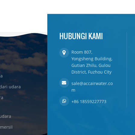
HUBUNGI KAMI
Room 807,
Yongsheng Building,
Gutian Zhilu, Gulou
District, Fuzhou City
ra
sale@accairwater.co
dari udara
m
ra
+86 18559227773
udara
omersil