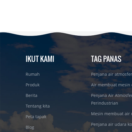
IKUT KAMI
TAG PANAS
Rumah
Penjana air atmosfe
Produk
Air membuat mesin 
Berita
Penjana Air Atmosfe
Perindustrian
Tentang kita
Mesin membuat air 
Peta tapak
Penjana air udara k
Blog