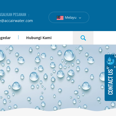
GGALKAN PESANAN ：
Melayu
e@accairwater.com
ngedar
Hubungi Kami