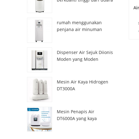
HR-77M
Ai
rumah menggunakan
penjana air minuman
atmosfera hr-88c
be
min
Dispenser Air Sejuk Diionis
air
Moden yang Moden
ZL9510W
Mesin Air Kaya Hidrogen
DT3000A
Mesin Penapis Air
DT6000A yang kaya
dengan hidrogen