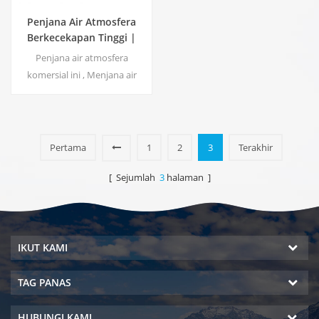
Penjana Air Atmosfera
Berkecekapan Tinggi |
Laman Utama/Peranti
Penjana air atmosfera
Mesra Alam Komersial |
komersial ini , Menjana air
EA-60E
lembut ketulenan tinggi
daripada udara. Sesuai untuk
diminum walaupun tanpa
klorin.
Pertama
1
2
3
Terakhir
[ Sejumlah
3
halaman ]
IKUT KAMI
TAG PANAS
HUBUNGI KAMI