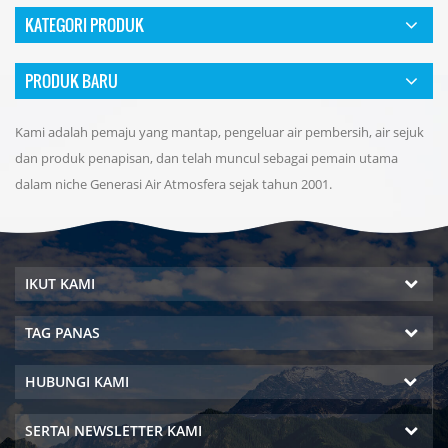
KATEGORI PRODUK
PRODUK BARU
Kami adalah pemaju yang mantap, pengeluar air pembersih, air sejuk
dan produk penapisan, dan telah muncul sebagai pemain utama
dalam niche Generasi Air Atmosfera sejak tahun 2001.
IKUT KAMI
TAG PANAS
HUBUNGI KAMI
SERTAI NEWSLETTER KAMI