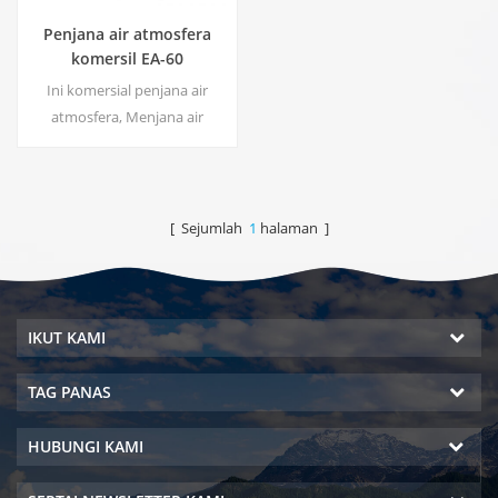
Penjana air atmosfera
komersil EA-60
Ini komersial penjana air
atmosfera, Menjana air
kemurnian tinggi yang tinggi
dari udara. Ideal untuk minum
walaupun tanpa klorin.
[ Sejumlah
1
halaman ]
IKUT KAMI
TAG PANAS
HUBUNGI KAMI