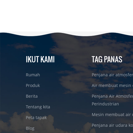
IKUT KAMI
TAG PANAS
Rumah
Penjana air atmosfe
Produk
Air membuat mesin 
Berita
Penjana Air Atmosfe
Perindustrian
Tentang kita
Mesin membuat air 
Peta tapak
Penjana air udara k
Blog