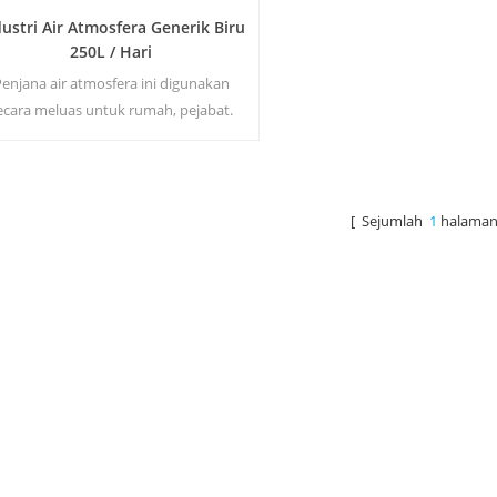
dustri Air Atmosfera Generik Biru
250L / Hari
enjana air atmosfera ini digunakan
ecara meluas untuk rumah, pejabat.
Dispenser Air dengan fungsi untuk
nghasilkan air dari udara, sistem RO
. Panas & amp; pengeluaran air tulen
sejuk. Skrin paparan LCD.
[ Sejumlah
1
halaman