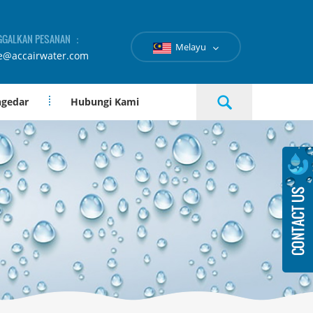
GGALKAN PESANAN ：
Melayu
e@accairwater.com
ngedar
Hubungi Kami