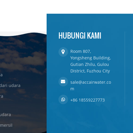
HUBUNGI KAMI
Room 807,
Yongsheng Building,
Gutian Zhilu, Gulou
District, Fuzhou City
ra
sale@accairwater.co
dari udara
m
ra
+86 18559227773
udara
omersil