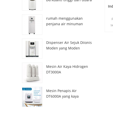
HR-77M
In
rumah menggunakan
P
penjana air minuman
s
atmosfera hr-88c
me
Dispenser Air Sejuk Diionis
DOW
Moden yang Moden
ZL9510W
Mesin Air Kaya Hidrogen
DT3000A
Mesin Penapis Air
DT6000A yang kaya
dengan hidrogen