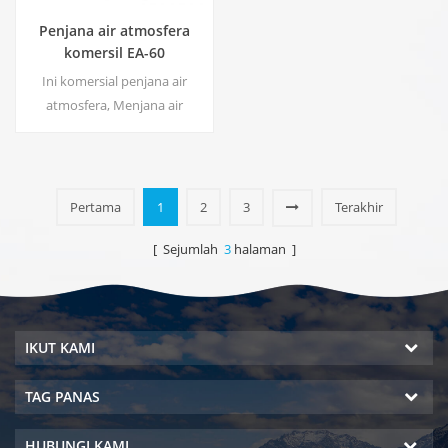
Penjana air atmosfera
komersil EA-60
Ini komersial penjana air
atmosfera, Menjana air
kemurnian tinggi yang tinggi
dari udara. Ideal untuk minum
walaupun tanpa klorin.
Pertama
1
2
3
Terakhir
[ Sejumlah
3
halaman ]
IKUT KAMI
TAG PANAS
HUBUNGI KAMI