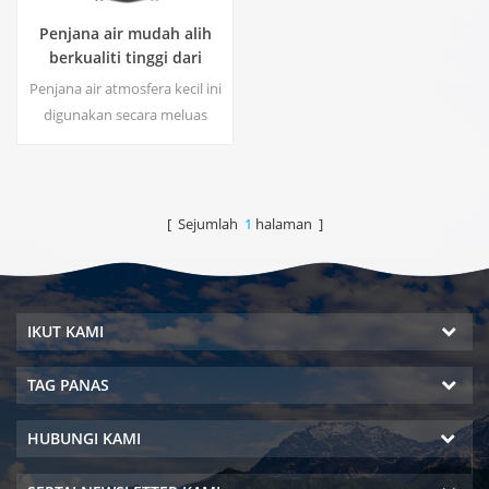
Penjana air mudah alih
berkualiti tinggi dari
udara HR-77M
Penjana air atmosfera kecil ini
digunakan secara meluas
untuk rumah, pejabat. Beri
anda air minuman
keselamatan dan air tulen.Hot
dan output air tulen sejuk.
[ Sejumlah
1
halaman ]
Skrin paparan LCD.
IKUT KAMI
TAG PANAS
HUBUNGI KAMI