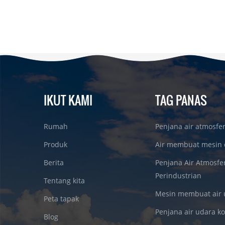
IKUT KAMI
TAG PANAS
Rumah
Penjana air atmosfe
Produk
Air membuat mesin 
Berita
Penjana Air Atmosfe
Perindustrian
Tentang kita
Mesin membuat air 
Peta tapak
Penjana air udara k
Blog