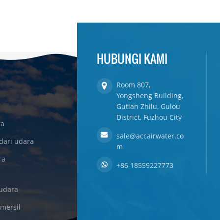
HUBUNGI KAMI
Room 807,
Yongsheng Building,
Gutian Zhilu, Gulou
District, Fuzhou City
ra
sale@accairwater.co
dari udara
m
ra
+86 18559227773
udara
omersil