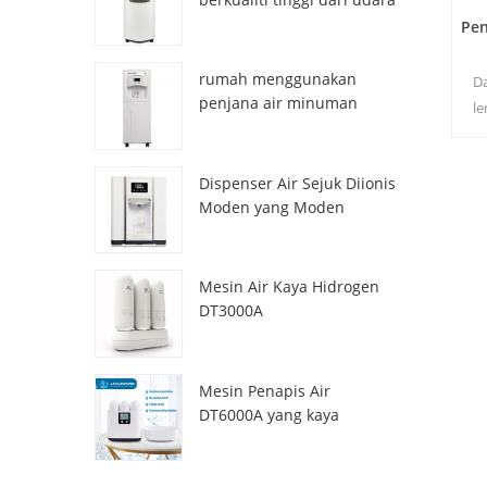
HR-77M
Pen
rumah menggunakan
Da
penjana air minuman
le
atmosfera hr-88c
pa
a
Dispenser Air Sejuk Diionis
Moden yang Moden
ZL9510W
Mesin Air Kaya Hidrogen
DT3000A
Mesin Penapis Air
DT6000A yang kaya
dengan hidrogen