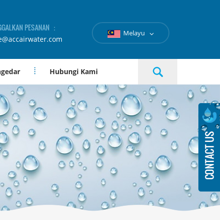
GGALKAN PESANAN ：
Melayu
e@accairwater.com
ngedar
Hubungi Kami