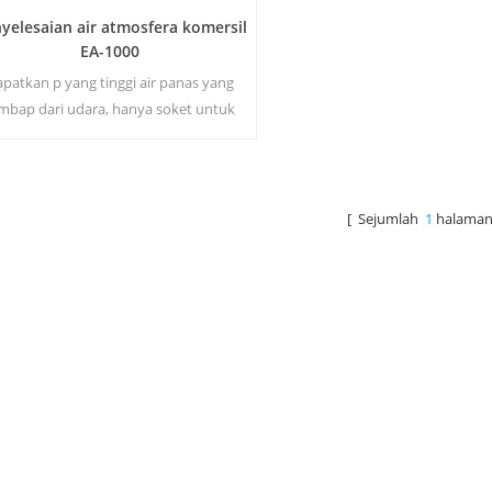
yelesaian air atmosfera komersil
EA-1000
patkan p yang tinggi air panas yang
mbap dari udara, hanya soket untuk
sang penjana diperlukan. Penjana air
tmosfera industri memberi anda air
minuman kaya dan selamat!
[ Sejumlah
1
halaman