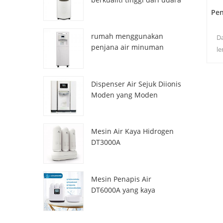
HR-77M
Pen
rumah menggunakan
Da
penjana air minuman
le
atmosfera hr-88c
pa
a
Dispenser Air Sejuk Diionis
Moden yang Moden
ZL9510W
Mesin Air Kaya Hidrogen
DT3000A
Mesin Penapis Air
DT6000A yang kaya
dengan hidrogen