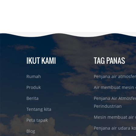
IKUT KAMI
TAG PANAS
Rumah
Penjana air atmosfe
Produk
Air membuat mesin 
Berita
Penjana Air Atmosfe
Perindustrian
Tentang kita
Mesin membuat air 
Peta tapak
Penjana air udara k
Blog