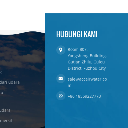
HUBUNGI KAMI
Room 807,
Yongsheng Building,
Gutian Zhilu, Gulou
District, Fuzhou City
ra
sale@accairwater.co
dari udara
m
ra
+86 18559227773
udara
omersil