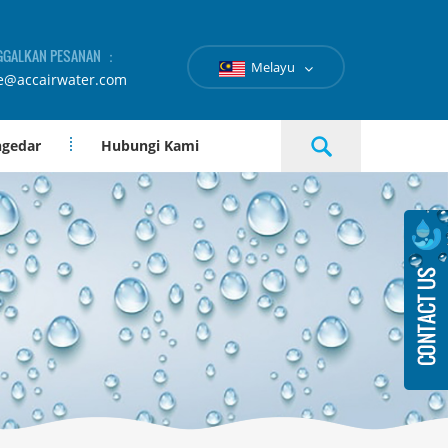
GGALKAN PESANAN ：
Melayu
e@accairwater.com
ngedar
Hubungi Kami