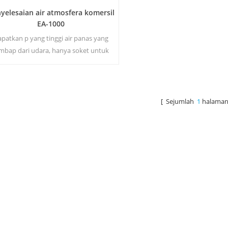
yelesaian air atmosfera komersil
EA-1000
patkan p yang tinggi air panas yang
mbap dari udara, hanya soket untuk
sang penjana diperlukan. Penjana air
tmosfera industri memberi anda air
minuman kaya dan selamat!
[ Sejumlah
1
halaman