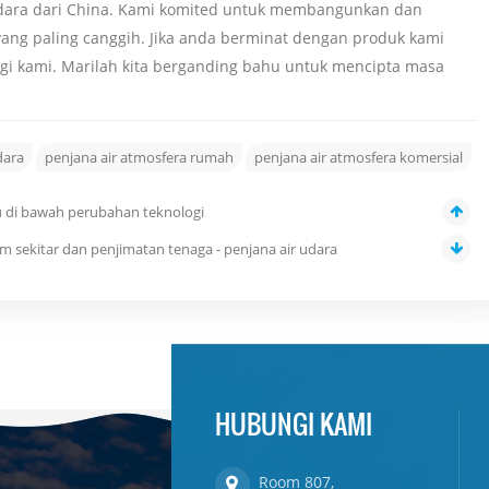
udara dari China. Kami komited untuk membangunkan dan
ang paling canggih. Jika anda berminat dengan produk kami
gi kami. Marilah kita berganding bahu untuk mencipta masa
dara
penjana air atmosfera rumah
penjana air atmosfera komersial
ru di bawah perubahan teknologi
am sekitar dan penjimatan tenaga - penjana air udara
HUBUNGI KAMI
Room 807,