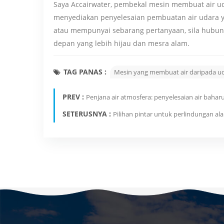
Saya Accairwater, pembekal mesin membuat air 
menyediakan penyelesaian pembuatan air udara y
atau mempunyai sebarang pertanyaan, sila hubun
depan yang lebih hijau dan mesra alam.
TAG PANAS :
Mesin yang membuat air daripada u
PREV :
Penjana air atmosfera: penyelesaian air baha
SETERUSNYA :
Pilihan pintar untuk perlindungan al