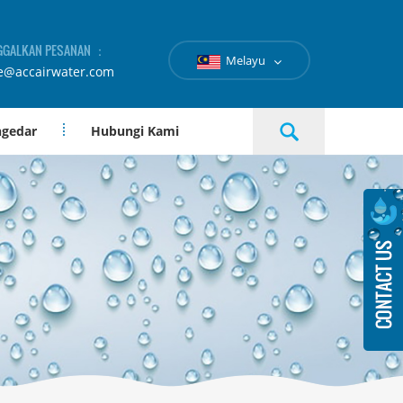
GGALKAN PESANAN ：
Melayu
e@accairwater.com
ngedar
Hubungi Kami