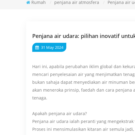
Rumah
/
penjana air atmosfera
/
Penjana air u
Penjana air udara: pilihan inovatif un
31 May 2024
Hari ini, apabila perubahan iklim global dan keku
mencari penyelesaian air yang menjimatkan tenaga
bukan sahaja dapat menyediakan air minuman bersi
akan meneroka prinsip, faedah dan cara penjana a
tenaga.
Apakah penjana air udara?
Penjana air udara ialah peranti yang mengekstra
Proses ini mensimulasikan kitaran air semula ja