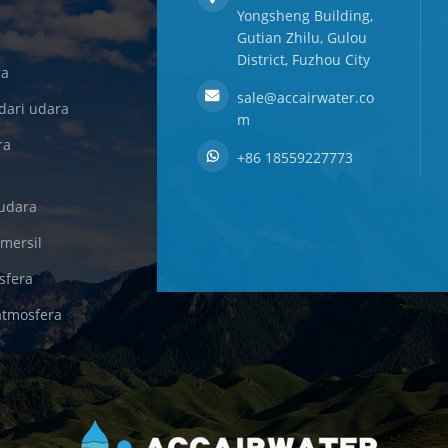
Yongsheng Building,
Gutian Zhilu, Gulou
District, Fuzhou City
ra
sale@accairwater.co
dari udara
m
ra
+86 18559227773
udara
omersil
sfera
atmosfera