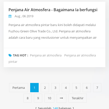
Penjana Air Atmosfera - Bagaimana Ia berfungsi
Aug , 06 2019
Penjana air atmosfera pintar baru kini boleh didapati melalui
Fuzhou Green Olive Trade Co., Ltd. Penjana air atmosfera
adalah cara baru yang revolusioner untuk menyampaikan air
bersih dan tulen ke pejabat anda yang mengambil inspirasi dari
kitaran air semulajadi planet ini. Daripada menggunakan paip
TAG HOT :
Penjana air atmosfera
Penjana air atmosfera
konvensional, atau perkapalan di dalam botol air mahal. Ia
pintar
mengambil udara di sekeliling kita dan m...
Pertama
1
2
3
4
5
6
7
8
9
10
Terakhir
[ Sejumlah
148
halaman ]