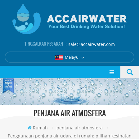
TINGGALKAN PESANAN ：
sale@accairwater.com
Melayu
PENJANA AIR ATMOSFERA
Rumah
/
penjana air atmosfera
/
Penggunaan penjana air udara di rumah: pilihan kesihatan