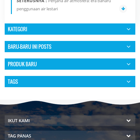
SETERUSNYA :
Penjana air atmosfera: era baharu
penggunaan air lestari
KATEGORI
BARU-BARU INI POSTS
PRODUK BARU
TAGS
IKUT KAMI
TAG PANAS