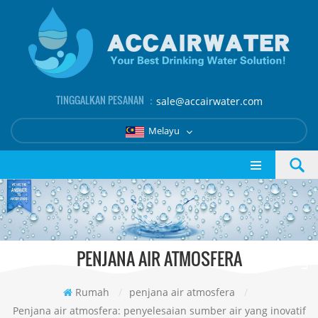
TINGGALKAN PESANAN ：
sale@accairwater.com
Melayu
PENJANA AIR ATMOSFERA
Rumah
/
penjana air atmosfera
/
Penjana air atmosfera: penyelesaian sumber air yang inovatif