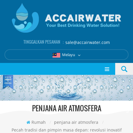
TINGGALKAN PESANAN ：
sale@accairwater.com
Melayu
PENJANA AIR ATMOSFERA
Rumah
/
penjana air atmosfera
/
Pecah tradisi dan pimpin masa depan: revolusi inovatif