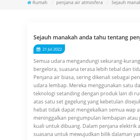
Rumah
/
penjana air atmosfera
/
Sejauh manak
Sejauh manakah anda tahu tentang pen
21 Jul 2022
Semua udara mengandungi sekurang-kurangny
bergelora, suasana terasa lebih tebal dan 
Penjana air biasa, sering dikenali sebagai p
udara lembap. Mereka menggunakan satu dar
teknologi setanding dengan produk lain di 
atas satu set gegelung yang kebetulan dise
hebat tidak dapat mengekalkan semua wap a
meninggalkan pengumpulan lembapan atau p
kuali untuk dibuang. Dalam penjana elektr
suasana untuk mewujudkan bilik dalaman yan