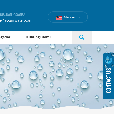
GGALKAN PESANAN ：
Melayu
e@accairwater.com
ngedar
Hubungi Kami