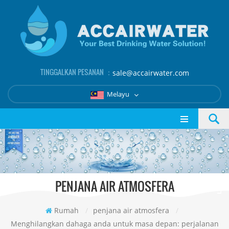
TINGGALKAN PESANAN ：
sale@accairwater.com
Melayu
PENJANA AIR ATMOSFERA
Rumah
/
penjana air atmosfera
/
Menghilangkan dahaga anda untuk masa depan: perjalanan