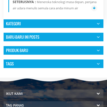
SETERUSNYA :
Meneroka teknologi masa depan, penjana
air udara menulis semula cara anda minum air
KATEGORI
BARU-BARU INI POSTS
PRODUK BARU
TAGS
IKUT KAMI
TAG PANAS