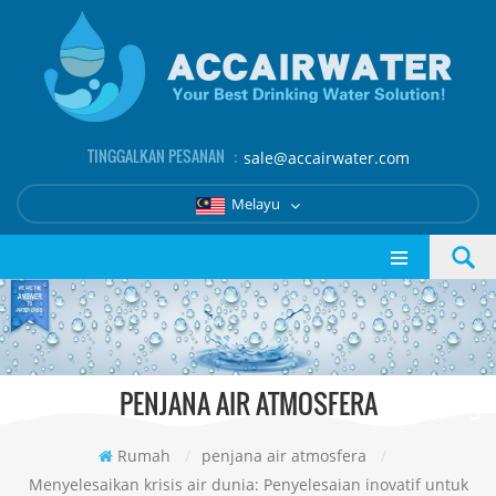
TINGGALKAN PESANAN ：
sale@accairwater.com
Melayu
PENJANA AIR ATMOSFERA
Rumah
/
penjana air atmosfera
/
Menyelesaikan krisis air dunia: Penyelesaian inovatif untuk