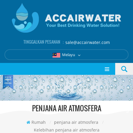
TINGGALKAN PESANAN ：
sale@accairwater.com
Melayu
PENJANA AIR ATMOSFERA
Rumah
/
penjana air atmosfera
/
Kelebihan penjana air atmosfera