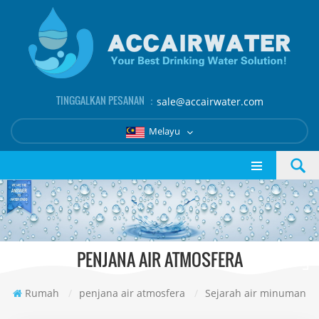
TINGGALKAN PESANAN ：
sale@accairwater.com
Melayu
PENJANA AIR ATMOSFERA
Rumah
/
penjana air atmosfera
/
Sejarah air minuman