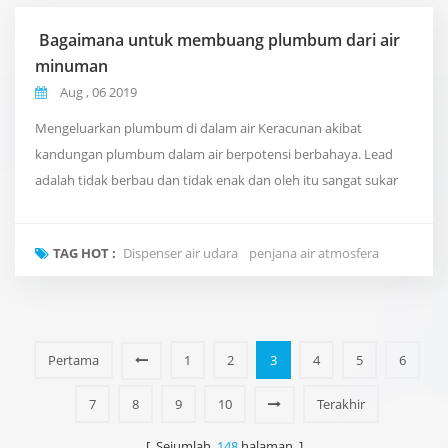
Bagaimana untuk membuang plumbum dari air
minuman
Aug , 06 2019
Mengeluarkan plumbum di dalam air Keracunan akibat
kandungan plumbum dalam air berpotensi berbahaya. Lead
adalah tidak berbau dan tidak enak dan oleh itu sangat sukar
untuk dikesan. Setelah tercemar, pencemar ini boleh masuk ke
dalam sistem pencernaan dan menyebabkan kerosakan
TAG HOT :
Dispenser air udara
penjana air atmosfera
kepada pelbagai bahagian badan termasuk buah pinggang,
sistem saraf dan otak. Salah satu punca keracunan plumbum
yang pali...
Pertama
1
2
3
4
5
6
7
8
9
10
Terakhir
[ Sejumlah
148
halaman ]