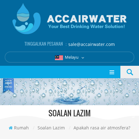
TINGGALKAN PESANAN ：
sale@accairwater.com
Melayu
SOALAN LAZIM
Rumah
/
Soalan Lazim
/
Apakah rasa air atmosfera?