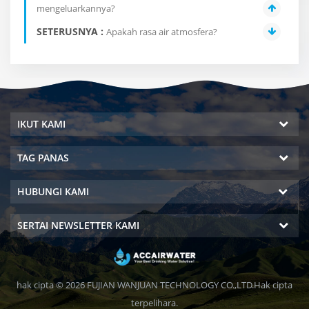
mengeluarkannya?
SETERUSNYA :
Apakah rasa air atmosfera?
IKUT KAMI
TAG PANAS
HUBUNGI KAMI
SERTAI NEWSLETTER KAMI
hak cipta © 2026 FUJIAN WANJUAN TECHNOLOGY CO.,LTD.Hak cipta
terpelihara.