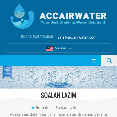
TINGGALKAN PESANAN ：
sale@accairwater.com
Melayu
SOALAN LAZIM
Rumah
/
Soalan Lazim
/
Adakah air dalam tangki simpanan air di dalam peranti