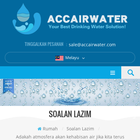
TINGGALKAN PESANAN ：
sale@accairwater.com
Melayu
SOALAN LAZIM
Rumah
/
Soalan Lazim
/
Adakah atmosfera akan kehabisan air jika kita terus